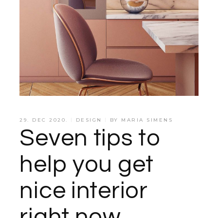
29. DEC 2020.
DESIGN
BY
MARIA SIMENS
Seven tips to
help you get
nice interior
right now