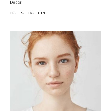
Decor
FB
X
IN
PIN