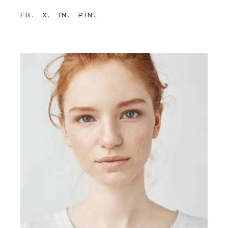
FB
X
IN
PIN