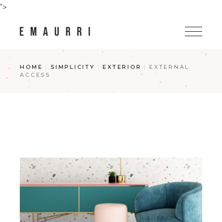
Skip
">
to
the
content
HOME
SIMPLICITY
EXTERIOR
EXTERNAL
ACCESS